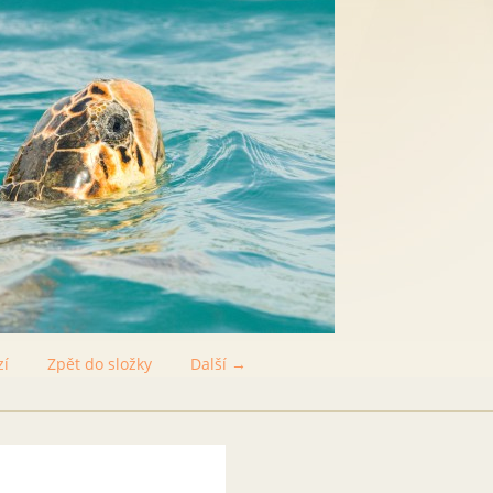
zí
Zpět do složky
Další →