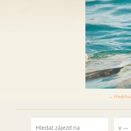
← Předcho
Hledat zájezd na
v ---