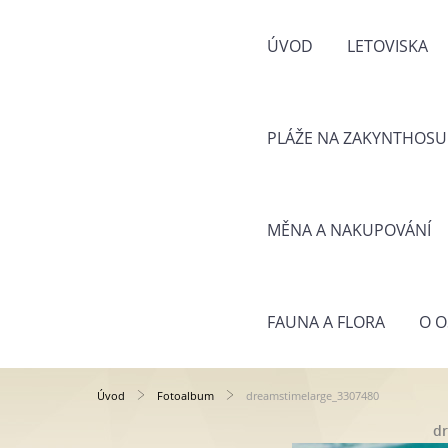
ÚVOD
LETOVISKA
PLÁŽE NA ZAKYNTHOSU
MĚNA A NAKUPOVÁNÍ
FAUNA A FLORA
O O
Úvod
Fotoalbum
dreamstimelarge_3307480
d