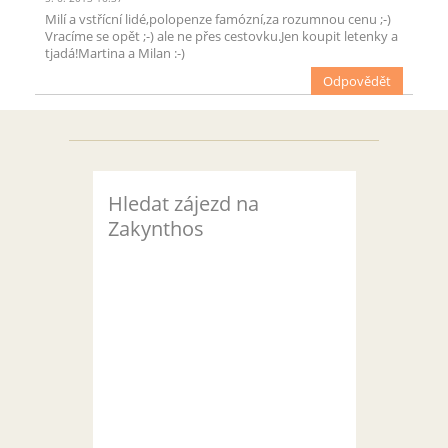
Milí a vstřícní lidé,polopenze famózní,za rozumnou cenu ;-)
Vracíme se opět ;-) ale ne přes cestovku.Jen koupit letenky a
tjadá!Martina a Milan :-)
Odpovědět
Hledat zájezd na
Zakynthos