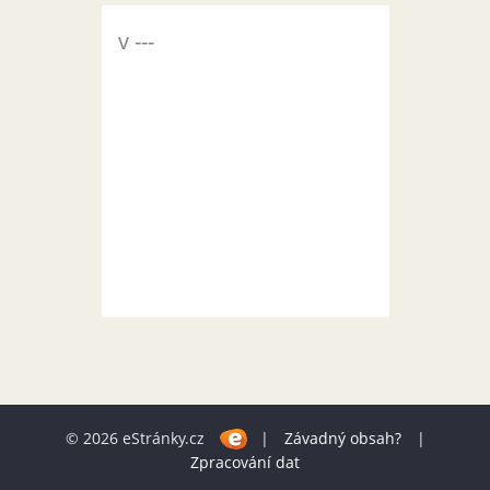
v ---
© 2026 eStránky.cz
|
Závadný obsah?
|
Zpracování dat